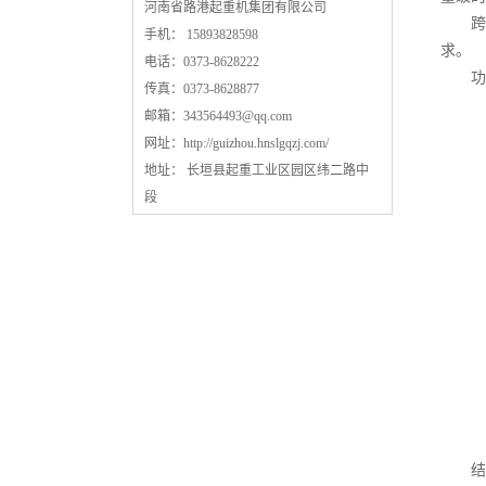
河南省路港起重机集团有限公司
跨度
手机： 15893828598
求。
电话：0373-8628222
功能
传真：0373-8628877
邮箱：
343564493@qq.com
网址：
http://guizhou.hnslgqzj.com/
地址： 长垣县起重工业区园区纬二路中
段
结构