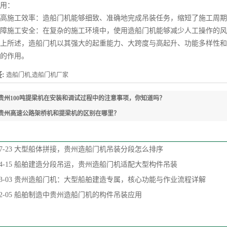
用：
施工效率：造船门机能够细致、准确地完成吊装任务，缩短了施工周期
施工安全：在复杂的施工环境中，使用造船门机能够减少人工操作的风
所述，造船门机以其强大的起重能力、大跨度与高起升、功能多样性和
的作用。
:
造船门机,造船门机厂家
贵州100吨提梁机在安装和调试过程中的注意事项，你知道吗？
贵州高速公路架桥机和提梁机的区别在哪里？
7-23
大型船体拼接，贵州造船门机吊装分段怎么排序
4-15
船舶建造分段吊运，贵州造船门机适配大型构件吊装
3-03
贵州造船门机：大型船舶建造专属，核心功能与作业流程详解
2-05
船舶制造中贵州造船门机的构件吊装应用