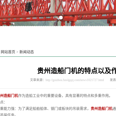
Previous slide
Next slide
：
网站首页
>
新闻动态
贵州造船门机的特点以及
文章来源：
http://guizhou.hnslgqzj.com/news1021727.html
发表时
州造船门机
作为造船工业中的重要设备，具有显著的特点和多重作用。
点：
能力强：为了满足船舶船体、钢门或板块的吊装需求，
贵州造船门机
通
吊装任务。