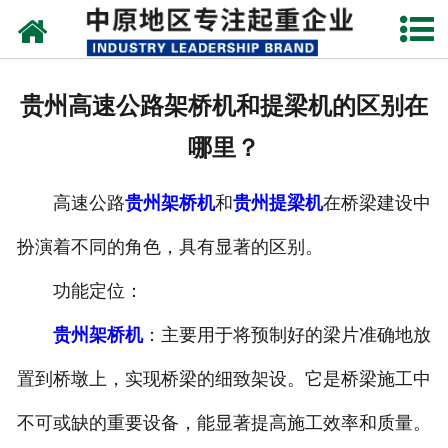
网站首页
关于我们
贵州高速公路架桥机和提梁机的区别在
新闻动态
哪里？
产品中心
高速公路
贵州架桥机
和
贵州提梁机
在桥梁建设中
资质荣誉
扮演着不同的角色，具有显著的区别。
企业视频
功能定位：
成功案例
贵州架桥机
：主要用于将预制好的梁片准确地放
置到桥墩上，实现桥梁的细致架设。它是桥梁施工中
联系我们
不可或缺的重要设备，能显著提高施工效率和质量。