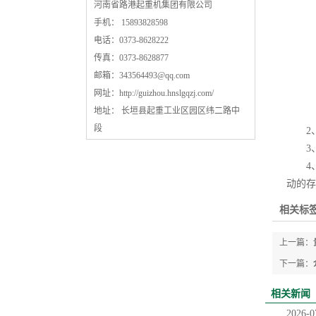
河南省路港起重机集团有限公司
手机： 15893828598
电话：0373-8628222
传真：0373-8628877
邮箱：
343564493@qq.com
网址：
http://guizhou.hnslgqzj.com/
地址： 长垣县起重工业区园区纬二路中
段
2、
3、
4、
动的存
相关标签
上一篇：
下一篇：
相关新闻
2026-0