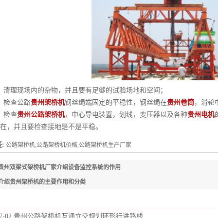
清理现场内的杂物，并且要有足够的试验场地和空间；
检查公路
贵州架桥机
钢丝绳端固定的平稳性，钢丝绳在
贵州卷筒
，滑轮
检查
贵州公路架桥机
，中心导电装置，划线，变压器以及各种
贵州电机
在，并且要检查接地是不是平稳。
:
公路架桥机,公路架桥机价格,公路架桥机生产厂家
贵州双梁式架桥机厂家介绍设备监控系统的作用
介绍贵州架桥机的主要作用和分类
7-02
贵州公路架桥机互通立交规划环形行进路线