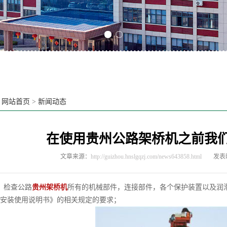
Previous slide
Next slide
：
网站首页
>
新闻动态
在使用贵州公路架桥机之前我
文章来源：
http://guizhou.hnslgqzj.com/news643858.html
发表时
检查公路
贵州架桥机
所有的机械部件，连接部件，各个保护装置以及润
安装使用说明书》的相关规定的要求；