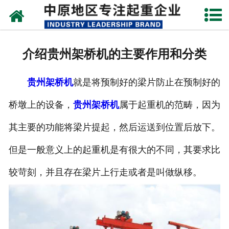
网站首页
关于我们
介绍贵州架桥机的主要作用和分类
新闻动态
贵州架桥机
就是将预制好的梁片防止在预制好的
产品中心
桥墩上的设备，
贵州架桥机
属于起重机的范畴，因为
资质荣誉
其主要的功能将梁片提起，然后运送到位置后放下。
企业视频
但是一般意义上的起重机是有很大的不同，其要求比
成功案例
较苛刻，并且存在梁片上行走或者是叫做纵移。
联系我们