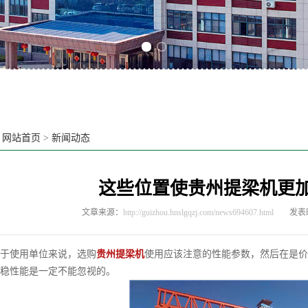
Previous slide
Next slide
：
网站首页
>
新闻动态
这些位置使贵州提梁机更
文章来源：
http://guizhou.hnslgqzj.com/news694607.html
发表时
使用单位来说，选购
贵州提梁机
使用应该注意的性能参数，然后在是价
稳性能是一定不能忽视的。