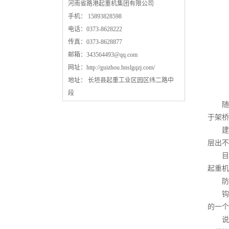
河南省路港起重机集团有限公司
手机： 15893828598
电话：0373-8628222
传真：0373-8628877
邮箱：
343564493@qq.com
网址：
http://guizhou.hnslgqzj.com/
地址： 长垣县起重工业区园区纬二路中
段
随着
于架桥
建筑
层出不
目前
起重机
防撞
钩在
的一个
说到