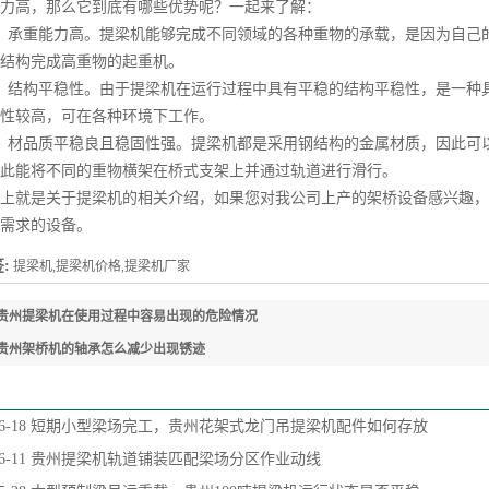
力高，那么它到底有哪些优势呢？一起来了解：
承重能力高。提梁机能够完成不同领域的各种重物的承载，是因为自己的
结构完成高重物的起重机。
结构平稳性。由于提梁机在运行过程中具有平稳的结构平稳性，是一种具
性较高，可在各种环境下工作。
材品质平稳良且稳固性强。提梁机都是采用钢结构的金属材质，因此可以
此能将不同的重物横架在桥式支架上并通过轨道进行滑行。
就是关于提梁机的相关介绍，如果您对我公司上产的架桥设备感兴趣，
需求的设备。
:
提梁机,提梁机价格,提梁机厂家
贵州提梁机在使用过程中容易出现的危险情况
贵州架桥机的轴承怎么减少出现锈迹
6-18
短期小型梁场完工，贵州花架式龙门吊提梁机配件如何存放
6-11
贵州提梁机轨道铺装匹配梁场分区作业动线