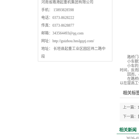
河南省路港起重机集团有限公司
手机： 15893828598
电话：0373-8628222
传真：0373-8628877
邮箱：
343564493@qq.com
网址：
http://guizhou.hnslgqzj.com/
地址： 长垣县起重工业区园区纬二路中
段
路桥门机
小车额定
小车的运行
时间，反而
因而，小车
在路桥门机
以在提高工
相关标签
上一篇：
下一篇：
相关新闻
2026-0