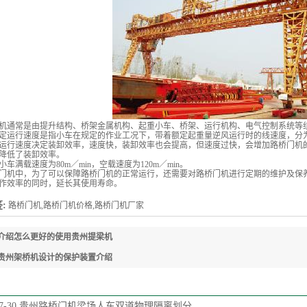
通常是由提升结构、桥架金属机构、起重小车、桥架、运行机构、电气控制系统等
运行速度是指小车在规定的作业工况下，带着额定起重量逆风运行时的线速度，分为
速度决定装卸效率，速度快，装卸效率也会提高，但速度过快，会增加路桥门机的
降低了装卸效率。
满载速度为80m／min，空载速度为120m／min。
中，为了可以保障路桥门机的正常运行，还需要对路桥门机进行定期的维护及保养
作效率的同时，延长其使用寿命。
:
路桥门机,路桥门机价格,路桥门机厂家
介绍怎么更好的使用贵州提梁机
贵州架桥机设计的保护装置介绍
7-30
贵州路桥门机梁场人车双道物理隔离划分