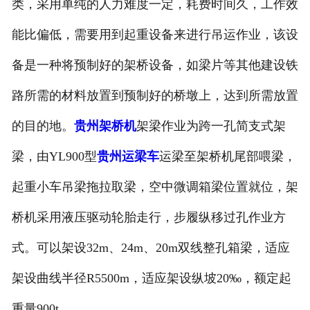
类，采用单纯的人力难度一定，耗费时间久，工作效
贵州电动葫芦
能比偏低，需要用到起重设备来进行吊运作业，该设
贵州起重机配件
备是一种将预制好的架桥设备，如梁片等其他建设铁
贵州路桥机具配件
路所需的材料放置到预制好的桥墩上，达到所需放置
的目的地。
贵州架桥机
架梁作业为跨一孔简支式架
贵州路桥起重配件
梁，由YL900型
贵州运梁车
运梁至架桥机尾部喂梁，
起重小车吊梁拖拉取梁，空中微调箱梁位置就位，架
桥机采用液压驱动轮胎走行，步履纵移过孔作业方
式。可以架设32m、24m、20m双线整孔箱梁，适应
架设曲线半径R5500m，适应架设纵坡20‰，额定起
重量900t。