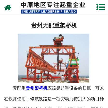
网站首页
贵州架桥机
贵州无配重架桥机
贵州单、双梁起重机
贵州路桥门机
贵州造船门机
贵州提梁机
贵州运梁设备
无配重
贵州架桥机
应该是起重设备的归属，可以
贵州门式起重机
在铁路使用，修筑铁路是一项劳动力特别大的项目种
贵州启闭器