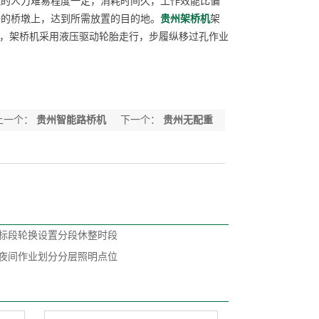
纯的人力难易程度一定，消耗时间久，工作效能比偏
好的桥墩上，达到所需放置的目的地。
贵州架桥机
架
，架桥机采用液压驱动轮胎走行，步履纵移过孔作业
上一个：
贵州智能路桥机
下一个：
贵州无配重
架桥机
标段轮换设置分段休整时段
夜间作业划分分层照明点位