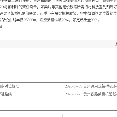
合在铁路上进行使用，修建铁路是一项劳动强度很大的项目种类，遵循单
一种将预制好的架桥设备，如梁片等其他建设铁路所需的材料放置到预制
运梁至架桥机尾部喂梁，起重小车吊梁拖拉取梁，空中微调箱梁位置就位
架设曲线半径R5500m，适应架设纵坡20‰，额定起重量900t。
ml
同步对位校准
2026-07-09
贵州通用式架桥机多
行进路线
2026-06-25
贵州铁路架桥机沿线