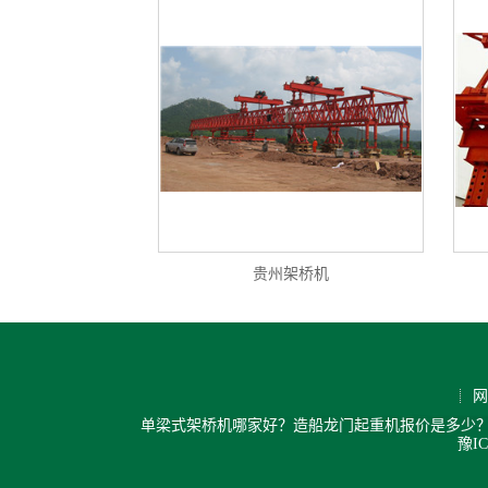
贵州架桥机
网
单梁式架桥机哪家好？造船龙门起重机报价是多少？
豫IC