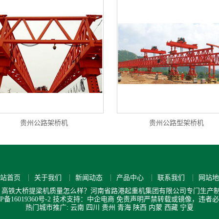
贵州公路架桥机
贵州公路型架桥机
站首页
关于我们
新闻动态
产品中心
联系我们
网站地
高铁大桥提梁机质量怎么样？河南省路港起重机集团有限公司专门生产制
P备16019360号-2
技术支持：中企电商
免责声明
严禁转载或镜像，违者必
热门城市推广:
云南
四川
贵州
青海
陕西
内蒙
西藏
宁夏