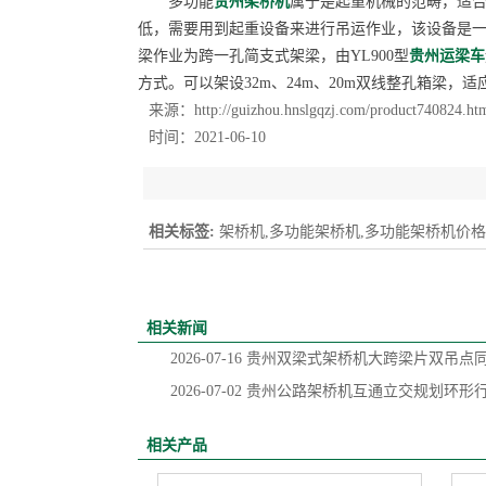
多功能
贵州架桥机
属于是起重机械的范畴，适
低，需要用到起重设备来进行吊运作业，该设备是
梁作业为跨一孔简支式架梁，由YL900型
贵州运梁车
方式。可以架设32m、24m、20m双线整孔箱梁，适应
来源：
http://guizhou.hnslgqzj.com/product740824.ht
时间：2021-06-10
相关标签:
架桥机,多功能架桥机,多功能架桥机价格
相关新闻
2026-07-16
贵州双梁式架桥机大跨梁片双吊点
2026-07-02
贵州公路架桥机互通立交规划环形
相关产品