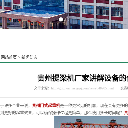
Previous slide
Next slide
：
网站首页
>
新闻动态
贵州提梁机厂家讲解设备的
文章来源：
http://guizhou.hnslgqzj.com/news848905.html
发表时
许多企业来说，
贵州门式起重机
是一种更常见的机器，现在会有更多的
到更好的起重效果，可以确保操作过程更简单，那么使用多长时间呢？
贵