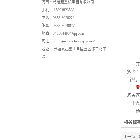
河南省路港起重机集团有限公司
手机： 15893828598
电话：0373-8628222
传真：0373-8628877
邮箱：
343564493@qq.com
网址：
http://guizhou.hnslgqzj.com/
地址： 长垣县起重工业区园区纬二路中
段
其实
多少？
当然，
贵
购买这
一个真
通过
相关标签
上一篇：