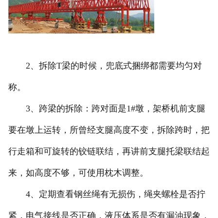
2、拆除T梁的时候，兜底式捆绑都需要均匀对
称。
3、跨梁的拆除：跨对面是1#墩，架桥机前支腿
要在墩上运转，所曾经支腿高度不变，拆除跨时，把
行走箱和可旋转的铰链联结，再讲前支腿托梁联结起
来，如高度不够，可使用枕木调整。
4、定期查看钢丝绳有无损伤，绳夹螺栓是否拧
紧，电气接线是否正确，液压体系是否有漏油现象，