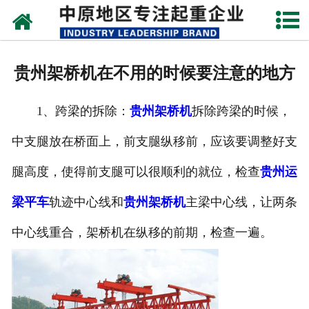
网站首页
关于我们
贵州架桥机在不用的时候要注意的地方
新闻动态
1、跨梁的拆除：
贵州架桥机
拆除跨梁的时候，
产品中心
中支腿放在桥面上，前支腿纵移前，应该要调整好支
资质荣誉
腿高度，使得前支腿可以很顺利的就位，检查
贵州运
企业视频
梁平车
轨迹中心线和
贵州架桥机
主梁中心线，让两条
成功案例
中心线重合，架桥机在纵移的前期，检查一遍。
联系我们