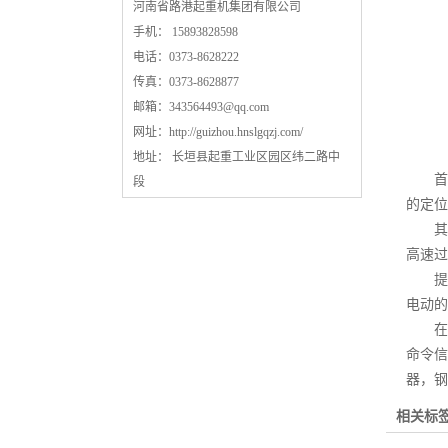
河南省路港起重机集团有限公司
手机： 15893828598
电话：0373-8628222
传真：0373-8628877
邮箱：
343564493@qq.com
网址：
http://guizhou.hnslgqzj.com/
地址： 长垣县起重工业区园区纬二路中
首先
段
的定位
其次
高速过
提梁
电动的
在正
命令信
器，钢
相关标签