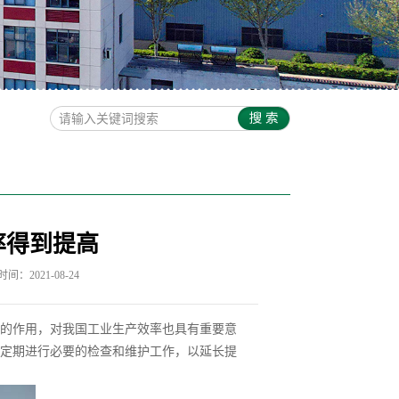
率得到提高
间：2021-08-24
的作用，对我国工业生产效率也具有重要意
定期进行必要的检查和维护工作，以延长提