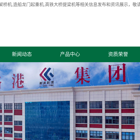
架桥机
,造船龙门起重机,高铁大桥提梁机等相关信息发布和资讯展示，敬
新闻动态
产品中心
资质荣誉