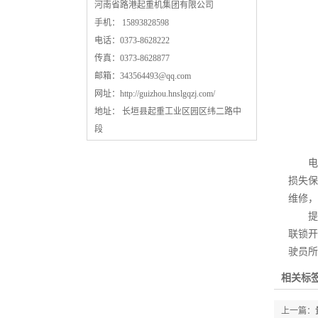
河南省路港起重机集团有限公司
手机： 15893828598
电话：0373-8628222
传真：0373-8628877
邮箱：
343564493@qq.com
网址：
http://guizhou.hnslgqzj.com/
地址： 长垣县起重工业区园区纬二路中
段
电气
损失保
维修，
提梁
联锁开
驶员所
相关标签
上一篇：