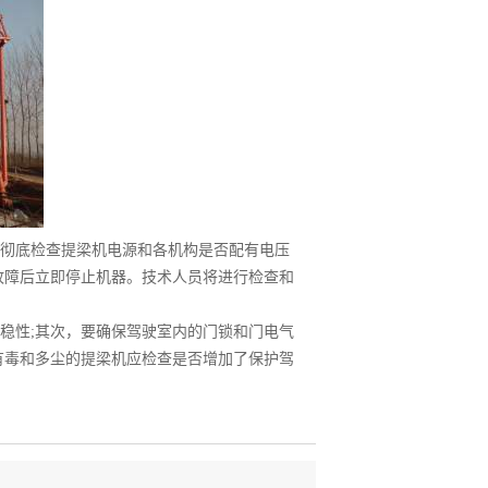
彻底检查提梁机电源和各机构是否配有电压
故障后立即停止机器。技术人员将进行检查和
性;其次，要确保驾驶室内的门锁和门电气
有毒和多尘的提梁机应检查是否增加了保护驾