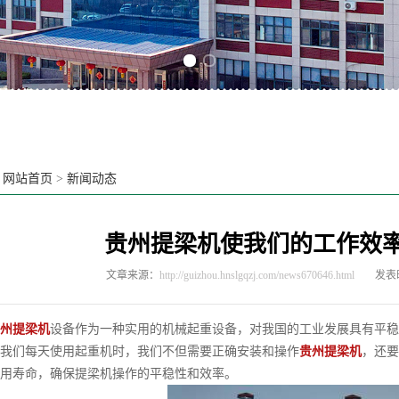
Previous slide
Next slide
：
网站首页
>
新闻动态
贵州提梁机使我们的工作效
文章来源：
http://guizhou.hnslgqzj.com/news670646.html
发表时
州提梁机
设备作为一种实用的机械起重设备，对我国的工业发展具有平稳
我们每天使用起重机时，我们不但需要正确安装和操作
贵州提梁机
，还要
用寿命，确保提梁机操作的平稳性和效率。