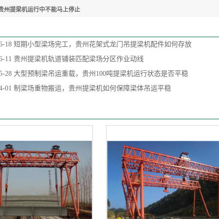
贵州提梁机运行中不能马上停止
6-18
短期小型梁场完工，贵州花架式龙门吊提梁机配件如何存放
6-11
贵州提梁机轨道铺装匹配梁场分区作业动线
5-28
大型预制梁吊运重载，贵州100吨提梁机运行状态是否平稳
4-01
制梁场重物搬运，贵州提梁机如何保障梁体吊运平稳