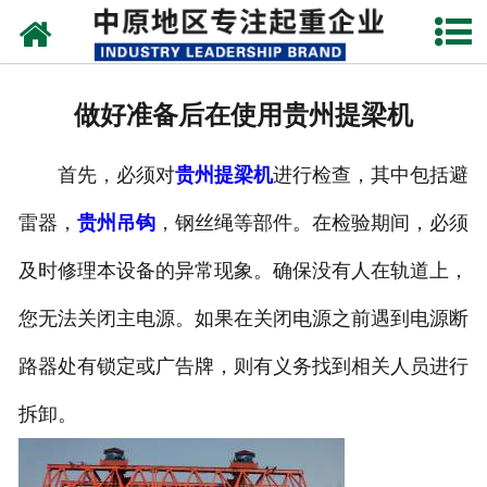
网站首页
关于我们
做好准备后在使用贵州提梁机
新闻动态
首先，必须对
贵州提梁机
进行检查，其中包括避
产品中心
雷器，
贵州吊钩
，钢丝绳等部件。在检验期间，必须
资质荣誉
及时修理本设备的异常现象。确保没有人在轨道上，
企业视频
您无法关闭主电源。如果在关闭电源之前遇到电源断
成功案例
路器处有锁定或广告牌，则有义务找到相关人员进行
拆卸。
联系我们