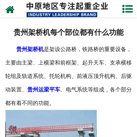
网站首页
关于我们
贵州架桥机每个部位都有什么功能
新闻动态
贵州架桥机
是架设公路桥，铁路桥的重要设备，
产品中心
主要由主梁、上横梁和前框架、起升天车、支承横移
资质荣誉
轮组及轨道系统、托轮机构、前液压顶升机构、后驱
企业视频
动装置、
贵州运梁平车
、电气系统等组成，各个部分
成功案例
都有着不同的功能。
联系我们