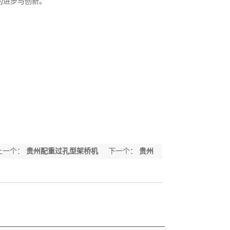
的进步与创新。
上一个：
贵州配重过孔型架桥机
下一个：
贵州
双悬臂式架桥机