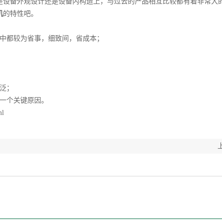
设备外观设计还是设备内构造上，与过去的产品相互比较都有着非常大
机
的特性吧。
中都较为省事，细致间，省成本；
泛；
一个关键原因。
ml