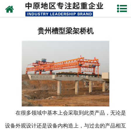
网站首页
贵州架桥机
贵州槽型梁架桥机
贵州单、双梁起重机
贵州路桥门机
贵州造船门机
贵州提梁机
贵州运梁设备
贵州门式起重机
在很多领域中基本上会采取到此类产品，无论是
设备外观设计还是设备内构造上，与过去的产品相互
贵州启闭器