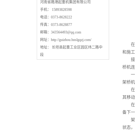
河南省路港起重机集团有限公司
手机： 15893828598
电话：0373-8628222
传真：0373-8628877
邮箱：
343564493@qq.com
网址：
http://guizhou.hnslgqzj.com/
在桥
地址： 长垣县起重工业区园区纬二路中
和施工
段
接下
桥机连
一切
架桥机
在梁
其移动
在梁
备下一
架桥
状态，