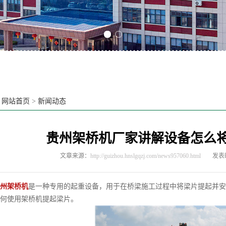
Previous slide
Next slide
：
网站首页
>
新闻动态
贵州架桥机厂家讲解设备怎么
文章来源：
http://guizhou.hnslgqzj.com/news957060.html
发表时
州架桥机
是一种专用的起重设备，用于在桥梁施工过程中将梁片提起并安
何使用架桥机提起梁片。