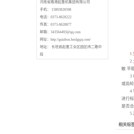
河南省路港起重机集团有限公司
手机： 15893828598
电话：0373-8628222
传真：0373-8628877
邮箱：
343564493@qq.com
网址：
http://guizhou.hnslgqzj.com/
地址： 长垣县起重工业区园区纬二路中
1.
段
2.大
敏.平
3.
或齿轮
4.钢
进行标
是否合
5.
相关标签