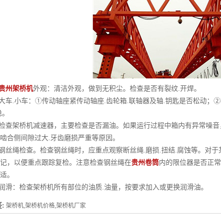
贵州架桥机
外观：清洁外观，做到无积尘。检查是否有裂纹.开焊。
车.小车：①传动轴座紧传动轴座.齿轮箱.联轴器及轴.钥匙是否松动；
稳。
检查架桥机减速器，主要检查是否漏油。如果运行过程中箱内有异常噪音
啮合侧间隙过大.牙齿磨损严重等原因。
丝绳检查。检查钢丝绳时，应重点观察断丝绳.磨损.扭结.腐蚀等。对于
记，以便重点跟踪复检。注意检查钢丝绳在
贵州卷筒
内的限位器是否正常
适。
润滑：检查架桥机所有部位的油质.油量，按要求加入或更换润滑油。
:
架桥机,架桥机价格,架桥机厂家