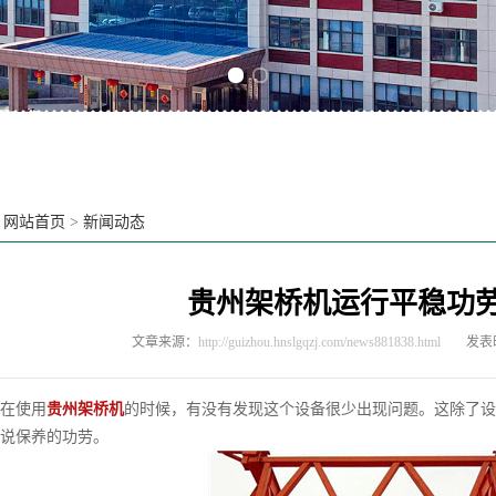
Previous slide
Next slide
：
网站首页
>
新闻动态
贵州架桥机运行平稳功
文章来源：
http://guizhou.hnslgqzj.com/news881838.html
发表时
使用
贵州架桥机
的时候，有没有发现这个设备很少出现问题。这除了设
说保养的功劳。