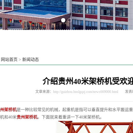
Previous slide
Next slide
：
网站首页
>
新闻动态
介绍贵州40米架桥机受欢
文章来源：
http://guizhou.hnslgqzj.com/news669000.html
发表时
州架桥机
是一种比较常见的机械，起重机是指可以垂直提升和水平搬运重
机和40米
贵州架桥机
。下面就来着重讲一下40米架桥机。