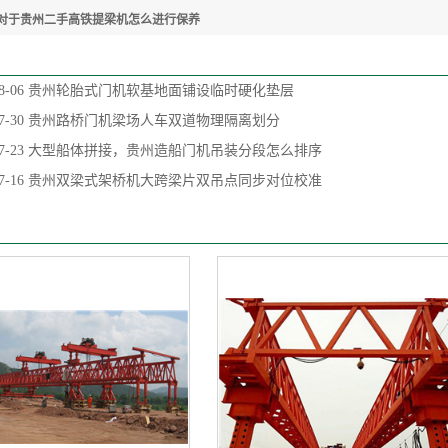
对于贵州二手高铁提梁机怎么进行保养
8-06
贵州轮胎式门机软基地面铺设临时硬化垫层
7-30
贵州路桥门机梁场人车双道物理隔离划分
7-23
大型船体拼接，贵州造船门机吊装分段怎么排序
7-16
贵州双梁式架桥机大跨梁片双吊点同步对位校准