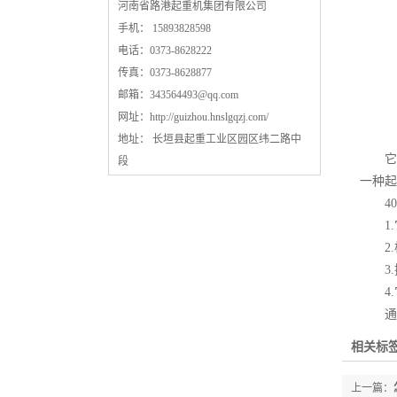
河南省路港起重机集团有限公司
手机： 15893828598
电话：0373-8628222
传真：0373-8628877
邮箱：
343564493@qq.com
网址：
http://guizhou.hnslgqzj.com/
地址： 长垣县起重工业区园区纬二路中
它适
段
一种起
40
1.
2.
3.
4.
通过
相关标签
上一篇：