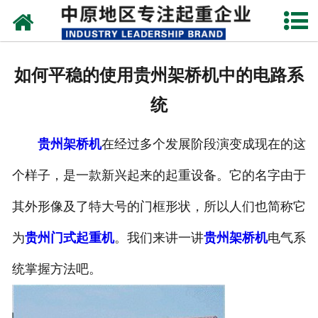
网站首页
关于我们
如何平稳的使用贵州架桥机中的电路系
新闻动态
统
产品中心
贵州架桥机
在经过多个发展阶段演变成现在的这
资质荣誉
个样子，是一款新兴起来的起重设备。它的名字由于
企业视频
其外形像及了特大号的门框形状，所以人们也简称它
成功案例
为
贵州门式起重机
。我们来讲一讲
贵州架桥机
电气系
统掌握方法吧。
联系我们