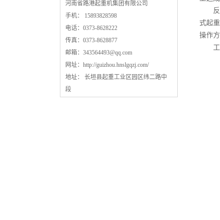
河南省路港起重机集团有限公司
反转
手机： 15893828598
式起重
电话：0373-8628222
操作方
传真：0373-8628877
工程
邮箱：
343564493@qq.com
网址：
http://guizhou.hnslgqzj.com/
地址： 长垣县起重工业区园区纬二路中
段