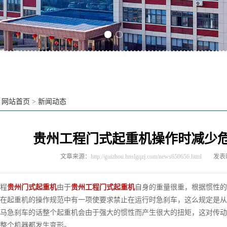
Previous slide
Next slide
：
网站首页
>
新闻动态
贵州工程门式起重机操作时减少
文章来源：
http://guizhou.hnslgqzj.com/news650656.html
发表时
程
贵州门式起重机
由于
贵州工程门式起重机
自身的重量很重，根据惯性的
在起重机的操作规范中有一项使要求禁止在运行时急刹车，这么规定是从
马急刹车的话整个起重机会由于强大的惯性而产生很大的扭矩，这对传动
整个机器都发生变形。