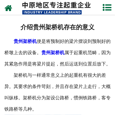
网站首页
关于我们
介绍贵州架桥机存在的意义
新闻动态
贵州架桥机
便是将预制好的梁片摆设到预制好的
产品中心
桥墩上去的设备。
贵州架桥机
属于起重机范畴，因为
资质荣誉
其紧急作用是将梁片提起，然后运送到位置后放下。
企业视频
架桥机与一样通常意义上的起重机有很大的差
成功案例
异。其要求的条件苛刻，并且存在梁片上走行，大概
叫纵移。架桥机分为架设公路桥，惯例铁路桥，客专
联系我们
铁路桥等几种。