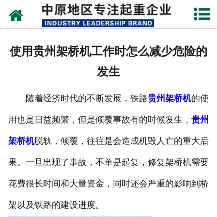
网站首页
关于我们
使用贵州架桥机工作时怎么减少危险的
新闻动态
发生
产品中心
随着经济时代的不断发展，铁路
贵州架桥机
的使
资质荣誉
用也是日益频繁，但是倾覆事故有的时候发生，
贵州
企业视频
架桥机
脱轨，倾覆，往往是会造成机毁人亡的重大后
成功案例
果。一旦出现了事故，不单是起复，修复架桥机需要
花费很长时间和大量资金，同时还会严重的影响到桥
联系我们
架以及铁路的建设进度。