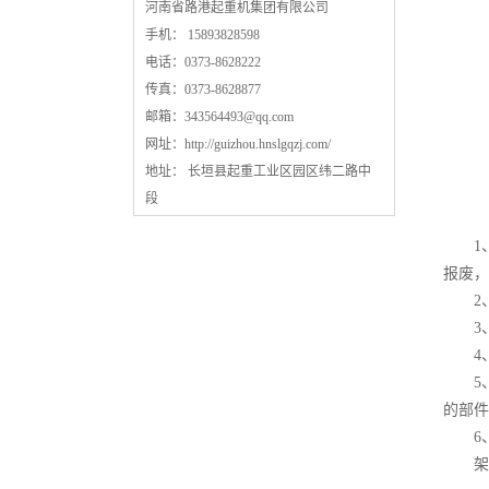
河南省路港起重机集团有限公司
手机： 15893828598
电话：0373-8628222
传真：0373-8628877
邮箱：
343564493@qq.com
网址：
http://guizhou.hnslgqzj.com/
地址： 长垣县起重工业区园区纬二路中
段
1、
报废，
2、
3、
4、
5、
的部件
6、
架桥