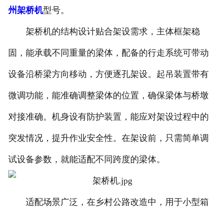
州架桥机
型号。
架桥机的结构设计贴合架设需求，主体框架稳
固，能承载不同重量的梁体，配备的行走系统可带动
设备沿桥梁方向移动，方便逐孔架设。起吊装置带有
微调功能，能准确调整梁体的位置，确保梁体与桥墩
对接准确。机身设有防护装置，能应对架设过程中的
突发情况，提升作业安全性。在架设前，只需简单调
试设备参数，就能适配不同跨度的梁体。
适配场景广泛，在乡村公路改造中，用于小型箱