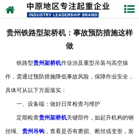
网站首页
关于我们
贵州铁路型架桥机：事故预防措施这样
新闻动态
做
产品中心
铁路型
贵州架桥机
作业涉及重型吊装与高空操
资质荣誉
作，需通过预防措施降低事故风险，保障作业安全，
企业视频
具体可从以下方面落实：
成功案例
一、设备端：做好日常检查与维护
定期检查
贵州架桥机
关键部件，如起升机构的钢
联系我们
丝绳、
贵州吊钩
，查看是否有磨损、断丝或变形，发