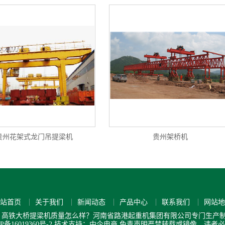
贵州花架式龙门吊提梁机
贵州架桥机
站首页
关于我们
新闻动态
产品中心
联系我们
网站地
高铁大桥提梁机质量怎么样？河南省路港起重机集团有限公司专门生产制
P备16019360号-2
技术支持：中企电商
免责声明
严禁转载或镜像，违者必