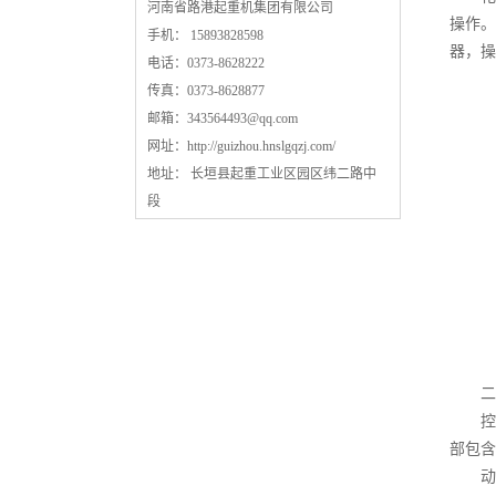
河南省路港起重机集团有限公司
操作。
手机： 15893828598
器，操
电话：0373-8628222
传真：0373-8628877
邮箱：
343564493@qq.com
网址：
http://guizhou.hnslgqzj.com/
地址： 长垣县起重工业区园区纬二路中
段
二、
控制
部包含
动力