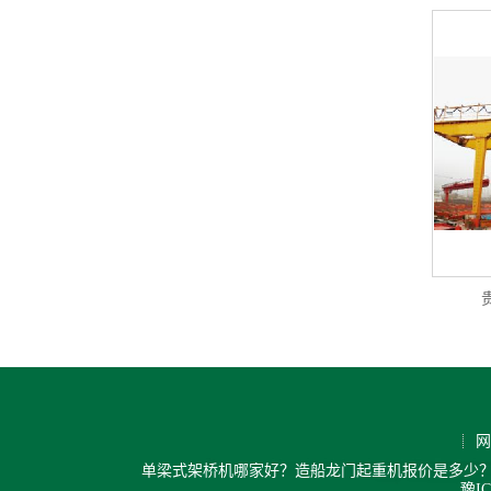
网
单梁式架桥机哪家好？造船龙门起重机报价是多少？
豫IC