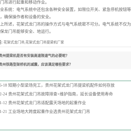
门吊进行起重和移动作业。
系统：电气系统中还包含各种安全装置，如限位开关、紧急停机按钮等
，确保操作者和设备的安全。
所述，花架式龙门吊的操作方式与电气系统密不可分。电气系统不仅为
保龙门吊能够安全、地运行。
:
花架式龙门吊,花架式龙门吊提梁机厂家
贵州提梁机是否有安装高速限速气的必要呢？
贵州铁路型架桥机的减震，应该满足哪些要求？
6-18
短期小型梁场完工，贵州花架式龙门吊提梁机配件如何存放
2-24
贵州花架式龙门吊故障排查+维护指南，延长设备使用寿命
1-12
贵州花架式龙门吊适配露天场地的起重作业
1-21
工业场地大跨度起重作业选贵州花架式龙门吊