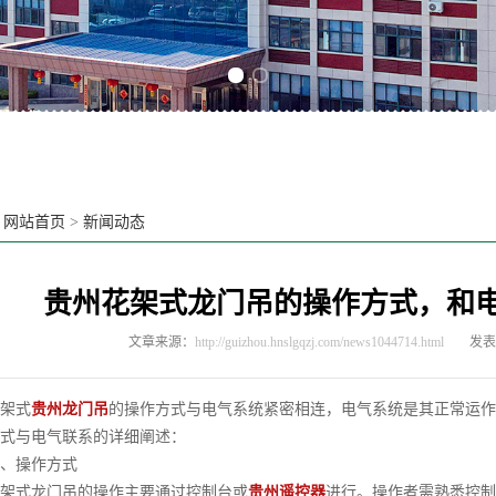
Previous slide
Next slide
：
网站首页
>
新闻动态
贵州花架式龙门吊的操作方式，和
文章来源：
http://guizhou.hnslgqzj.com/news1044714.html
发表时
架式
贵州龙门吊
的操作方式与电气系统紧密相连，电气系统是其正常运作
式与电气联系的详细阐述：
操作方式
式龙门吊的操作主要通过控制台或
贵州遥控器
进行。操作者需熟悉控制