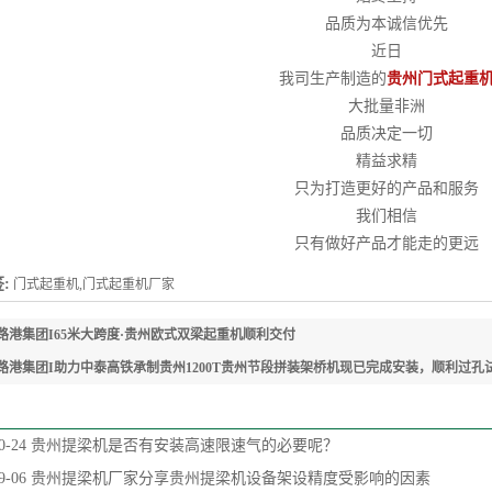
品质为本诚信优先
近日
我司生产制造的
贵州门式起重
大批量非洲
品质决定一切
精益求精
只为打造更好的产品和服务
我们相信
只有做好产品才能走的更远
:
门式起重机,门式起重机厂家
路港集团I65米大跨度·贵州欧式双梁起重机顺利交付
路港集团I助力中泰高铁承制贵州1200T贵州节段拼装架桥机现已完成安装，顺利过孔
0-24
贵州提梁机是否有安装高速限速气的必要呢？
9-06
贵州提梁机厂家分享贵州提梁机设备架设精度受影响的因素