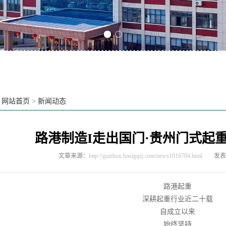
Previous slide
Next slide
：
网站首页
>
新闻动态
路港制造I走出国门·贵州门式起
文章来源：
http://guizhou.hnslgqzj.com/news1016784.html
发表时
路港起重
深耕起重行业近二十载
自成立以来
始终坚持