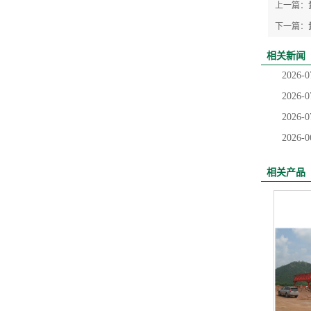
上一篇：
下一篇：
相关新闻
2026-0
2026-0
2026-0
2026-0
相关产品