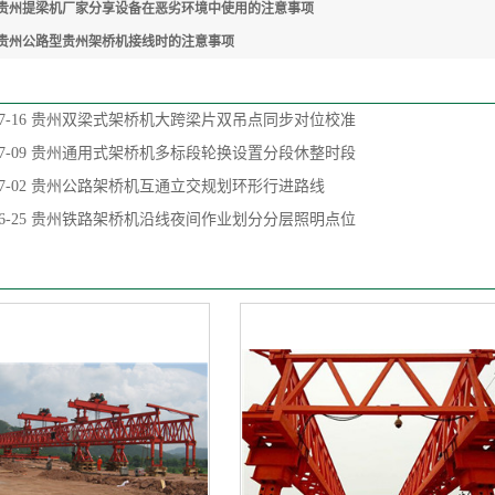
贵州提梁机厂家分享设备在恶劣环境中使用的注意事项
贵州公路型贵州架桥机接线时的注意事项
7-16
贵州双梁式架桥机大跨梁片双吊点同步对位校准
7-09
贵州通用式架桥机多标段轮换设置分段休整时段
7-02
贵州公路架桥机互通立交规划环形行进路线
6-25
贵州铁路架桥机沿线夜间作业划分分层照明点位