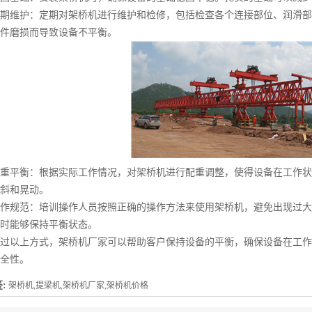
维护：定期对架桥机进行维护和检修，包括检查各个连接部位、润滑部
件磨损而导致设备不平衡。
平衡：根据实际工作情况，对架桥机进行配重调整，使得设备在工作状
斜和晃动。
规范：培训操作人员按照正确的操作方法来使用架桥机，避免出现过大
时能够保持平衡状态。
以上方式，架桥机厂家可以帮助客户保持设备的平衡，确保设备在工作
全性。
:
架桥机,提梁机,架桥机厂家,架桥机价格