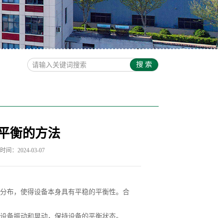
平衡的方法
间：2024-03-07
分布，使得设备本身具有平稳的平衡性。合
设备振动和晃动，保持设备的平衡状态。