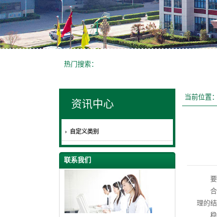
热门搜索：
当前位置
资讯中心
自定义类别
联系我们
要
合理
理的结
稳固